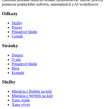
pomocou praktického softvéru, automatizácií a AI workflowov.
Odkazy
Služby
Proces
Prípadové štúdie
Cenník
Stránky
Domov
O nás
Prípadové štúdie
Blog
Kontakt
Služby
Migrácia z Bubble na kód
Migrácia z WeWeb na kód
Xano Audit
Xano vývoj