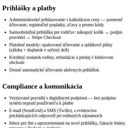
Prihlášky a platby
Administrátorské prihlasovanie s kalkuláciou ceny — pomerné
účtovanie, registračné poplatky, zľavy a promo kódy
Samoobslužná prihláška pre rodičov: nákupný košík → podpis
pravidiel → Stripe Checkout
Platobné modely: opakované účtovanie a splátkové plány
(záloha + doplatok v určený deň)
Kreditný zostatok rodiny, refundácie a predaj v klubovom
obchode
Denné automatické účtovanie aktívnych prihlášok
Compliance a komunikácia
Verziované pravidlá s digitálnymi podpismi — bez podpisu
systém nepustí používateľa k platbe
E-mail (SendGrid) a SMS (Twilio), s evidenciou
prichádzajúcich odpovedí pri rodinných záznamoch
Inbox pre tím s upozorneniami na nové prihlášky, čakacie listiny,