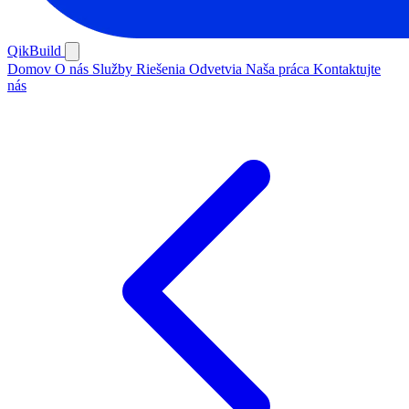
QikBuild
Domov
O nás
Služby
Riešenia
Odvetvia
Naša práca
Kontaktujte
nás