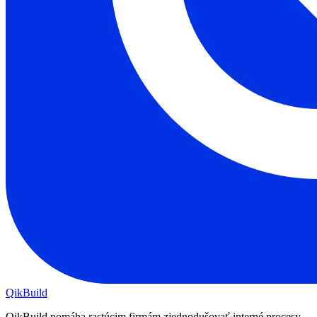
QikBuild
QikBuild pomáha rastúcim firmám zjednodušovať interné procesy