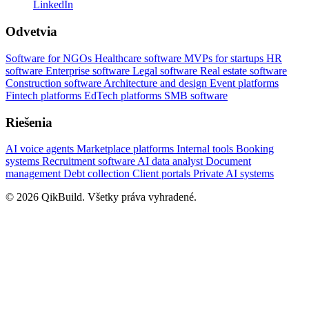
LinkedIn
Odvetvia
Software for NGOs
Healthcare software
MVPs for startups
HR
software
Enterprise software
Legal software
Real estate software
Construction software
Architecture and design
Event platforms
Fintech platforms
EdTech platforms
SMB software
Riešenia
AI voice agents
Marketplace platforms
Internal tools
Booking
systems
Recruitment software
AI data analyst
Document
management
Debt collection
Client portals
Private AI systems
© 2026 QikBuild. Všetky práva vyhradené.