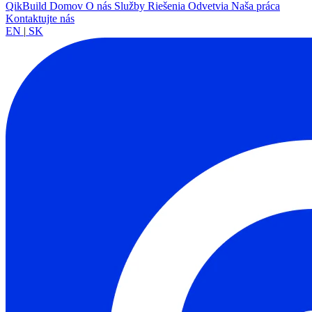
QikBuild
Domov
O nás
Služby
Riešenia
Odvetvia
Naša práca
Kontaktujte nás
EN
|
SK