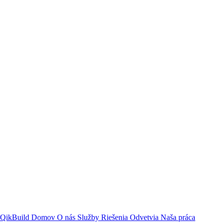
QikBuild
Domov
O nás
Služby
Riešenia
Odvetvia
Naša práca