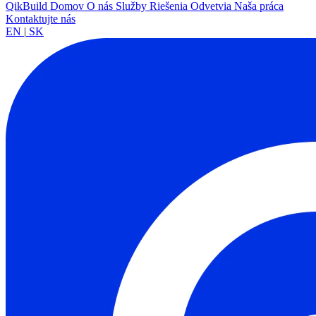
QikBuild
Domov
O nás
Služby
Riešenia
Odvetvia
Naša práca
Kontaktujte nás
EN
|
SK