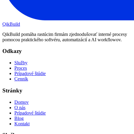
QikBuild
QikBuild pomáha rastúcim firmám zjednodušovať interné procesy
pomocou praktického softvéru, automatizácií a AI workflowov.
Odkazy
Služby
Proces
Prípadové štúdie
Cenník
Stránky
Domov
O nás
Prípadové štúdie
Blog
Kontakt