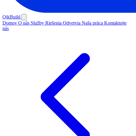
QikBuild
Domov
O nás
Služby
Riešenia
Odvetvia
Naša práca
Kontaktujte
nás