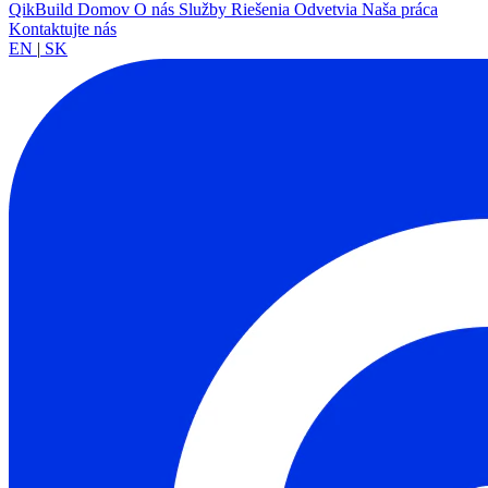
QikBuild
Domov
O nás
Služby
Riešenia
Odvetvia
Naša práca
Kontaktujte nás
EN
|
SK