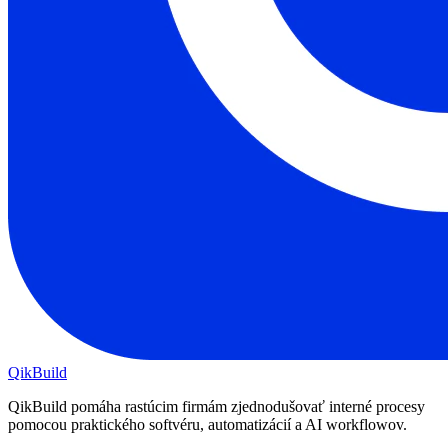
QikBuild
QikBuild pomáha rastúcim firmám zjednodušovať interné procesy
pomocou praktického softvéru, automatizácií a AI workflowov.