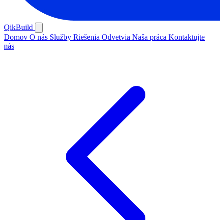
QikBuild
Domov
O nás
Služby
Riešenia
Odvetvia
Naša práca
Kontaktujte
nás