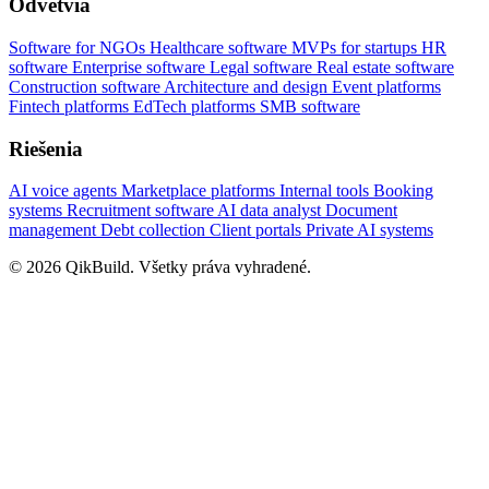
Odvetvia
Software for NGOs
Healthcare software
MVPs for startups
HR
software
Enterprise software
Legal software
Real estate software
Construction software
Architecture and design
Event platforms
Fintech platforms
EdTech platforms
SMB software
Riešenia
AI voice agents
Marketplace platforms
Internal tools
Booking
systems
Recruitment software
AI data analyst
Document
management
Debt collection
Client portals
Private AI systems
© 2026 QikBuild. Všetky práva vyhradené.